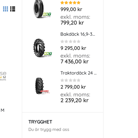
Betyg:
Rati
100%
0%
999,00 kr
16 
Visa
Rutnät
Lista
som
799,20 kr
13 
Bakdäck 16,9-38 PR 8 BKT TR 135
Rating:
Rati
0%
0%
9 295,00 kr
209
7 436,00 kr
167
Traktordäck 24 tum 9,5-24 8PR Alliance FarmPRO 324
Rating:
Bety
0%
100
2 799,00 kr
899
2 239,20 kr
719
 M
TRYGGHET
Du är trygg med oss