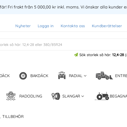
är! Fri frakt från 5 000,00 kr inkl. moms. Vi önskar alla kunder 
Nyheter
Logga in
Kontakta oss
Kundberättelser
Sök storlek så här:
12,4-28
(
DÄCK
BAKDÄCK
RADIAL
ENTR
RADODLING
SLANGAR
BEGAGN
TILLBEHÖR