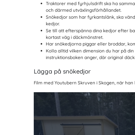
Traktorer med fyrhjulsdrift ska ha samma 
och därmed utväxlingsförhållandet.
Snökedjor som har fyrkantslänk, ska vända
kedjor.
Se till att efterspänna dina kedjor efter ba
kortast väg i däckmönstret.
Har snökedjorna piggar eller broddar, kom
Kolla alltid vilken dimension du har på di
instruktionsboken anger, där original däck
Lägga på snökedjor
Film med Youtubern Skruven i Skogen, när han lä