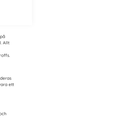
 på
 Allt
offs.
nderas
ara ett
 och