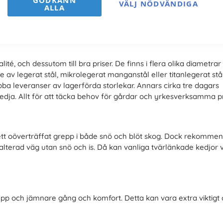
GODKÄNN
VÄLJ NÖDVÄNDIGA
ALLA
é
ité, och dessutom till bra priser. De finns i flera olika diametrar
e av legerat stål, mikrolegerat manganstål eller titanlegerat stål.
ba leveranser av lagerförda storlekar. Annars cirka tre dagars
edja. Allt för att täcka behov för gårdar och yrkesverksamma pr
tt oöverträffat grepp i både snö och blöt skog. Dock rekomme
alterad väg utan snö och is. Då kan vanliga tvärlänkade kedjor v
epp och jämnare gång och komfort. Detta kan vara extra viktigt