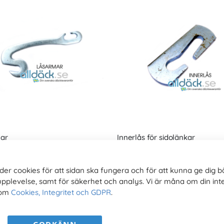
ar
Innerlås för sidolänkar
Rating:
0%
r
0,00 kr
der cookies för att sidan ska fungera och för att kunna ge dig b
0,00 kr
0,00 kr
upplevelse, samt för säkerhet och analys. Vi är måna om din inte
 om
Cookies, Integritet och GDPR
.
Sida
You're
S
1