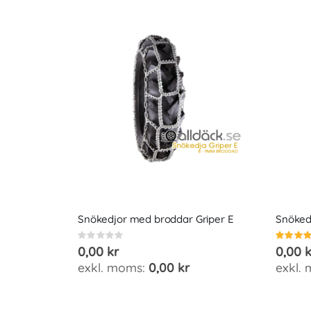
Snökedjor med broddar Griper E
Snöked
Rating:
Betyg:
0%
100%
0,00 kr
0,00 k
0,00 kr