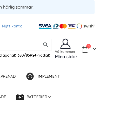
en härlig sommar!
Nytt konto
Produkter
0
Varukorg
Välkommen
diagonal)
380/85R24
(radial)
Mina sidor
EPRENAD
IMPLEMENT
ADE
BATTERIER