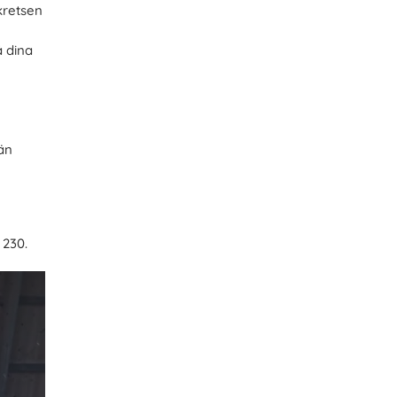
kretsen
å dina
 än
 230.