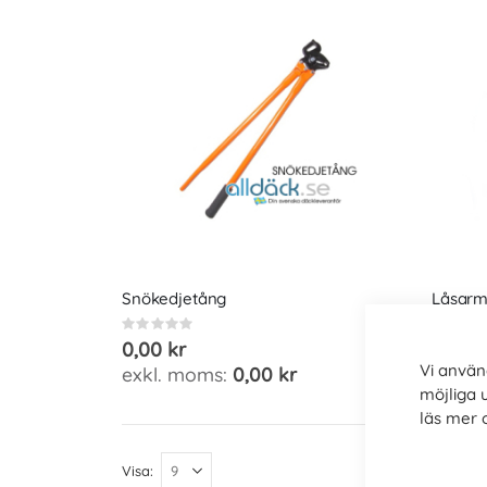
Snökedjetång
Låsarm
Rating:
Rating:
0%
0%
0,00 kr
0,00 k
Vi använ
0,00 kr
möjliga 
läs mer
Visa