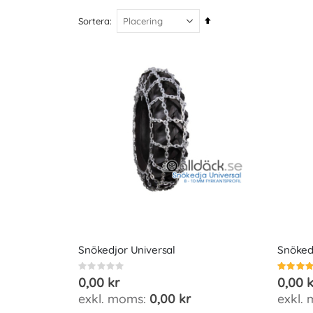
Fallande
Sortera
ordning
Snökedjor Universal
Snöked
Rating:
Betyg:
0%
100%
0,00 kr
0,00 k
0,00 kr