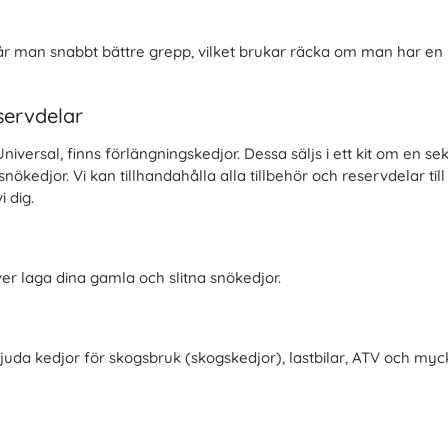
 får man snabbt bättre grepp, vilket brukar räcka om man har en
servdelar
iversal, finns förlängningskedjor. Dessa säljs i ett kit om en sek
edjor. Vi kan tillhandahålla alla tillbehör och reservdelar till
 dig.
r laga dina gamla och slitna snökedjor.
bjuda kedjor för skogsbruk (skogskedjor), lastbilar, ATV och myc