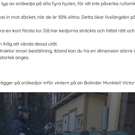
typ av snökedja på alla fyra hjulen, för att inte påverka rullom
s in mot däcket, när de är 50% slitna. Detta ökar livslängden p
ra en kort första tur. Då har kedjorna sträckts och hittat rätt och
 ihåg att vända dessa utåt.
n traktor innan beställning, ibland kan du ha en dimension större
storlek anges.
gger på snökedjor inför vintern på sin Bolinder Munktell Victor