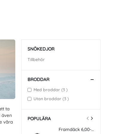
SNÖKEDJOR
Tillbehör
BRODDAR
items
Med broddar
3
items
Utan broddar
3
tt ta
i även
POPULÄRA
te våra
Framdäck 6,00-16 BKT 3-rib TF 9090