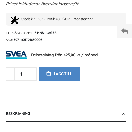
Priset inkluderar återvinningsavgift.
Storlek:
18 tum
Profil:
405/70R18
Mönster:
551
TILLGÄNGLIGHET:
FINNS I LAGER
SKU
3071405701830003
Delbetalning från
425,00 kr
/ månad
LÄGG TILL
BESKRIVNING