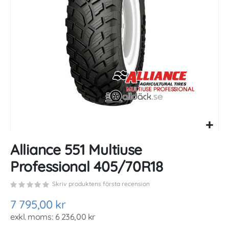
gallery
Skip
Alliance 551 Multiuse
to
the
Professional 405/70R18
beginning
of
Skriv produktens första recension
the
images
7 795,00 kr
gallery
6 236,00 kr