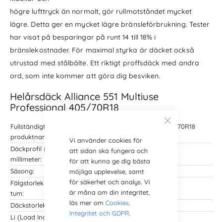
högre lufttryck än normalt, gör rullmotståndet mycket
lägre. Detta ger en mycket lägre bränsleförbrukning. Tester
har visat på besparingar på runt 14 till 18% i
bränslekostnader. För maximal styrka är däcket också
utrustad med stålbälte. Ett riktigt proffsdäck med andra
ord, som inte kommer att göra dig besviken.
Helårsdäck Alliance 551 Multiuse
Professional 405/70R18
Fullständigt
Alliance 551 Multiuse Professional 405/70R18
produktnamn:
143D/148A8 TL Alliance 551 M+S SB
Vi använder cookies för
Däckprofil i
405/70R18
att sidan ska fungera och
millimeter:
för att kunna ge dig bästa
Säsong:
Året runt helår (M+S)
möjliga upplevelse, samt
för säkerhet och analys. Vi
Fälgstorlek i
13x18
är måna om din integritet,
tum:
läs mer om
Cookies,
Däckstorlek:
18 tum
Integritet och GDPR
.
Li (Load Index):
143