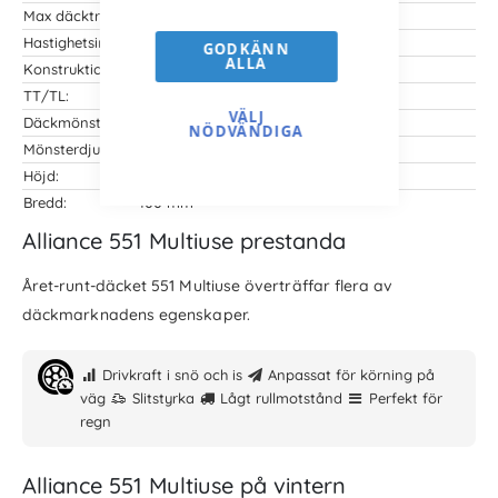
Max däcktryck:
4 bar
Hastighetsindex:
D => 65 km/h
GODKÄNN
ALLA
Konstruktion:
Radial
TT/TL:
TL (TubeLess/utan slang)
VÄLJ
Däckmönster:
551
NÖDVÄNDIGA
Mönsterdjup:
24 mm
Höjd:
1025 mm
Bredd:
400 mm
Alliance 551 Multiuse prestanda
Året-runt-däcket 551 Multiuse överträffar flera av
däckmarknadens egenskaper.
Drivkraft i snö och is
Anpassat för körning på
väg
Slitstyrka
Lågt rullmotstånd
Perfekt för
regn
Alliance 551 Multiuse på vintern