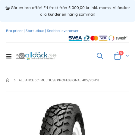
Gör en bra affär! Fri frakt från 5 000,00 kr inkl. moms. Vi önskar
alla kunder en härlig sommar!
Bra priser | Stort utbud | Snabba leveranser
Produkte
0
Toggle
Varukorg
Nav
ALLIANCE 551 MULTIUSE PROFESSIONAL 405/70R18
Skip
to
the
end
of
the
images