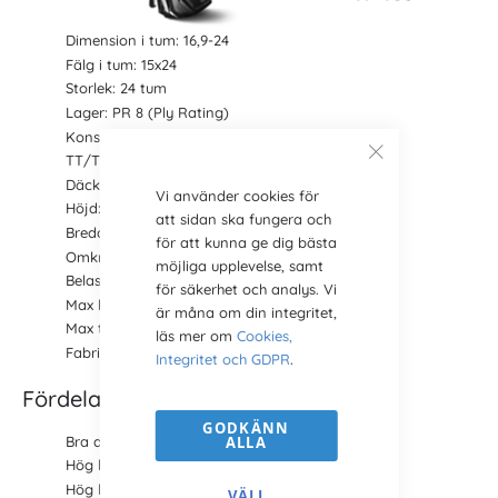
Dimension i tum: 16,9-24
Fälg i tum: 15x24
Storlek: 24 tum
Lager: PR 8 (Ply Rating)
Konstruktion: Diagonal
TT/TL: TT (för slang)
Däckmönster:
TR 135
Vi använder cookies för
Höjd: 1335 mm
att sidan ska fungera och
Bredd: 429 mm
för att kunna ge dig bästa
Omkrets: 3925 mm
möjliga upplevelse, samt
Belastning: 2060 kg
för säkerhet och analys. Vi
Max hastighet: 30 km/h
är måna om din integritet,
Max tryck: 1.7 bar
läs mer om
Cookies,
Fabrikat: BKT
Integritet och GDPR
.
Fördelar och egenskaper TR 135
GODKÄNN
ALLA
Bra dragförmåga
Hög hållbarhet
Hög lastkapacitet
VÄLJ