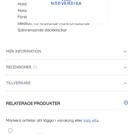
NÖDVÄNDIGA
Motståndskraft mot skärande underlag
Motståndskraft mot punktering
Förstärkt däckhölje
Idealiskt för krävande markförhållande
Självrensande däckklackar
MER INFORMATION
RECENSIONER
1
TILLVERKARE
RELATERADE PRODUKTER
Markera artiklar att lägga i varukorg eller
Välj alla