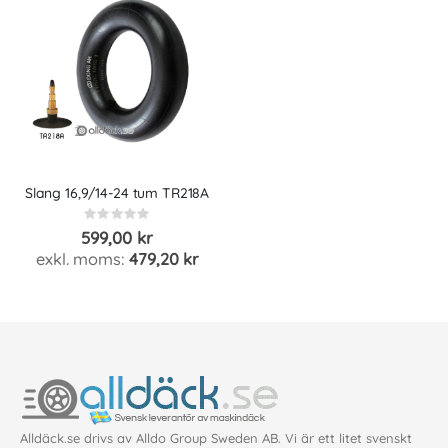
Slang 16,9/14-24 tum TR218A
Rating:
0%
599,00 kr
479,20 kr
Alldäck.se drivs av Alldo Group Sweden AB. Vi är ett litet svenskt