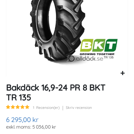
gallery
Skip
Bakdäck 16,9-24 PR 8 BKT
to
the
TR 135
beginning
of
Betyg:
1
Recension(er)
Skriv recension
the
100
100
% of
images
6 295,00 kr
gallery
5 036,00 kr