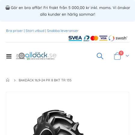
Gör en bra affär! Fri frakt från 5 000,00 kr inkl. moms. Vi önskar
alla kunder en härlig sommar!
Bra priser | Stort utbud | Snabba leveranser
Produkte
0
Toggle
Varukorg
Nav
BAKDÄCK 16,9-24 PR 8 BKT TR 135
Skip
to
the
end
of
the
images