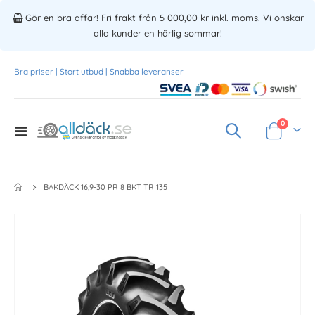
Gör en bra affär! Fri frakt från 5 000,00 kr inkl. moms. Vi önskar
alla kunder en härlig sommar!
Bra priser | Stort utbud | Snabba leveranser
Produkte
0
Toggle
Varukorg
Nav
BAKDÄCK 16,9-30 PR 8 BKT TR 135
Skip
to
the
end
of
the
images