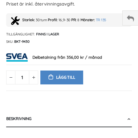
Priset är inkl. återvinningsavgift.
Storlek:
30 tum
Profil:
16,9-30
PR:
8
Mönster:
TR 135
TILLGÄNGLIGHET:
FINNS I LAGER
SKU
BKT-9430
Delbetalning från
356,00 kr
/ månad
LÄGG TILL
BESKRIVNING