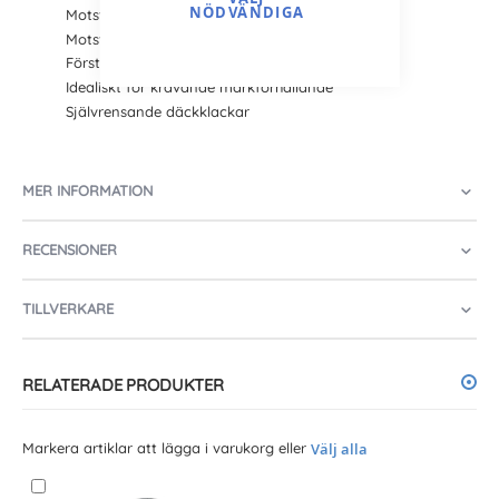
NÖDVÄNDIGA
Motståndskraft mot skärande underlag
Motståndskraft mot punktering
Förstärkt däckhölje
Idealiskt för krävande markförhållande
Självrensande däckklackar
MER INFORMATION
RECENSIONER
TILLVERKARE
RELATERADE PRODUKTER
Markera artiklar att lägga i varukorg eller
Välj alla