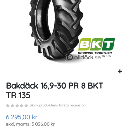
gallery
Skip
Bakdäck 16,9-30 PR 8 BKT
to
the
TR 135
beginning
of
Skriv produktens första recension
the
images
6 295,00 kr
gallery
5 036,00 kr