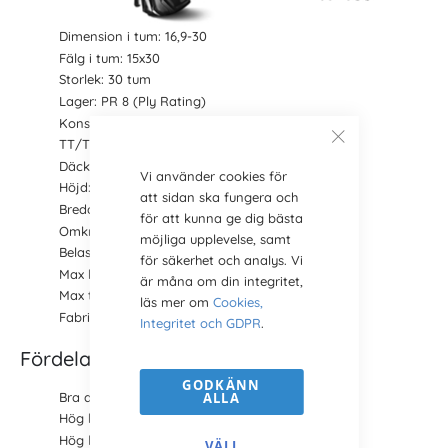
Dimension i tum: 16,9-30
Fälg i tum: 15x30
Storlek: 30 tum
Lager: PR 8 (Ply Rating)
Konstruktion: Diagonal
TT/TL: TT (för slang)
Däckmönster:
TR 135
Vi använder cookies för
Höjd: 1485 mm
att sidan ska fungera och
Bredd: 429 mm
för att kunna ge dig bästa
Omkrets: 4501 mm
möjliga upplevelse, samt
Belastning: 2300 kg
för säkerhet och analys. Vi
Max hastighet: 30 km/h
är måna om din integritet,
Max tryck: 1.7 bar
läs mer om
Cookies,
Fabrikat: BKT
Integritet och GDPR
.
Fördelar och egenskaper TR 135
GODKÄNN
ALLA
Bra dragförmåga
Hög hållbarhet
Hög lastkapacitet
VÄLJ