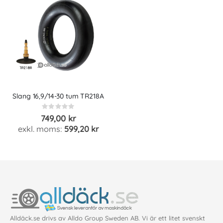
Slang 16,9/14-30 tum TR218A
Rating:
0%
749,00 kr
599,20 kr
Alldäck.se drivs av Alldo Group Sweden AB. Vi är ett litet svenskt