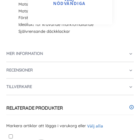
NÖDVÄNDIGA
Motståndskraft mot skärande underlag
Motståndskraft mot punktering
Förstärkt däckhölje
Idealiskt för krävande markförhållande
Självrensande däckklackar
MER INFORMATION
RECENSIONER
TILLVERKARE
RELATERADE PRODUKTER
Markera artiklar att lägga i varukorg eller
Välj alla