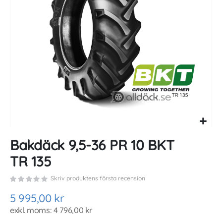
gallery
Skip
Bakdäck 9,5-36 PR 10 BKT
to
the
TR 135
beginning
of
Skriv produktens första recension
the
images
5 995,00 kr
gallery
4 796,00 kr