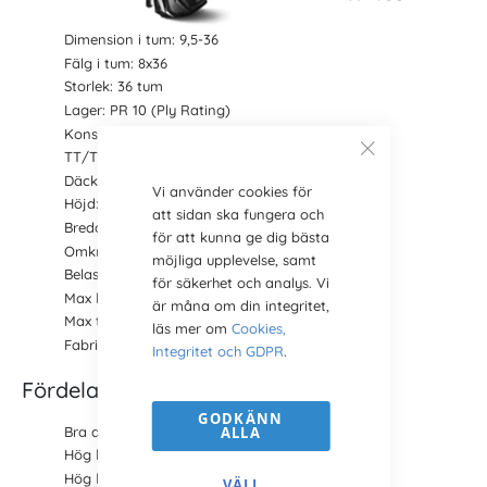
Dimension i tum: 9,5-36
Fälg i tum: 8x36
Storlek: 36 tum
Lager: PR 10 (Ply Rating)
Konstruktion: Diagonal
TT/TL: TT (för slang)
Däckmönster:
TR 135
Vi använder cookies för
Höjd: 1360 mm
att sidan ska fungera och
Bredd: 235 mm
för att kunna ge dig bästa
Omkrets: 4000 mm
möjliga upplevelse, samt
Belastning: 1500 kg
för säkerhet och analys. Vi
Max hastighet: 30 km/h
är måna om din integritet,
Max tryck: 3.5 bar
läs mer om
Cookies,
Fabrikat: BKT
Integritet och GDPR
.
Fördelar och egenskaper TR 135
GODKÄNN
ALLA
Bra dragförmåga
Hög hållbarhet
Hög lastkapacitet
VÄLJ