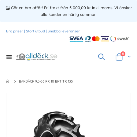
Gör en bra affär! Fri frakt från 5 000,00 kr inkl. moms. Vi önskar
alla kunder en härlig sommar!
Bra priser | Stort utbud | Snabba leveranser
Produkte
0
Toggle
Varukorg
Nav
BAKDÄCK 9,5-36 PR 10 BKT TR 135
Skip
to
the
end
of
the
images