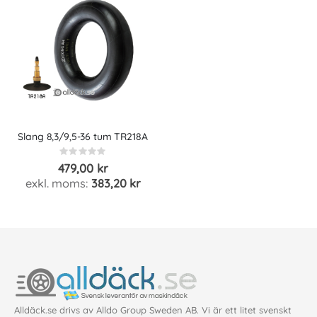
Slang 8,3/9,5-36 tum TR218A
Rating:
0%
479,00 kr
383,20 kr
Alldäck.se drivs av Alldo Group Sweden AB. Vi är ett litet svenskt