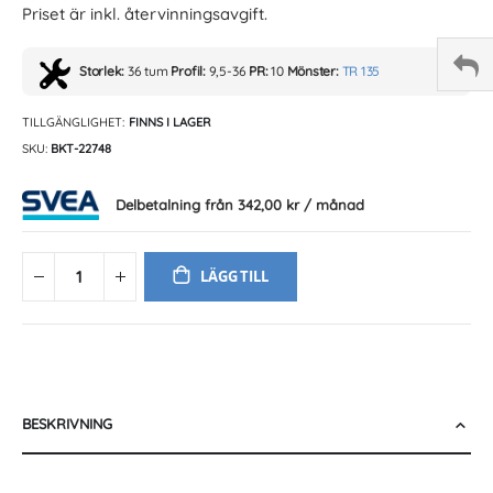
Priset är inkl. återvinningsavgift.
Storlek:
36 tum
Profil:
9,5-36
PR:
10
Mönster:
TR 135
TILLGÄNGLIGHET:
FINNS I LAGER
SKU
BKT-22748
Delbetalning från
342,00 kr
/ månad
LÄGG TILL
BESKRIVNING