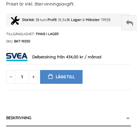
Priset är inkl. återvinningsavgift.
Storlek:
38 tum
Profil:
15,5x38
Lager:
8
Mönster:
TR135
TILLGÄNGLIGHET:
FINNS I LAGER
SKU
BKT-19250
Delbetalning från
434,00 kr
/ månad
LÄGG TILL
BESKRIVNING