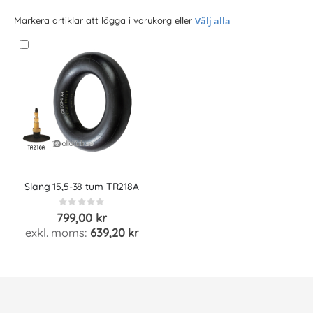
Markera artiklar att lägga i varukorg eller
Välj alla
Slang 15,5-38 tum TR218A
Rating:
0%
799,00 kr
639,20 kr