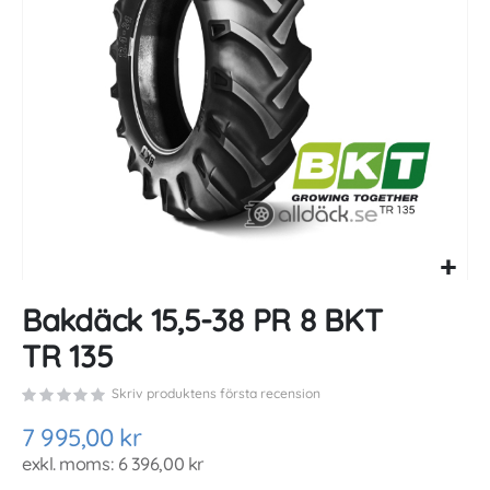
gallery
Skip
Bakdäck 15,5-38 PR 8 BKT
to
the
TR 135
beginning
of
Skriv produktens första recension
the
images
7 995,00 kr
gallery
6 396,00 kr