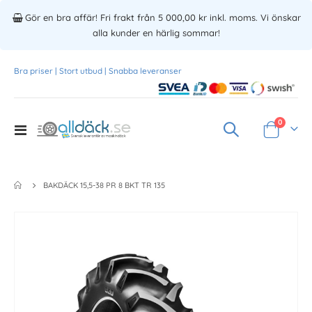
Gör en bra affär! Fri frakt från 5 000,00 kr inkl. moms. Vi önskar
alla kunder en härlig sommar!
Bra priser | Stort utbud | Snabba leveranser
Produkte
0
Toggle
Varukorg
Nav
BAKDÄCK 15,5-38 PR 8 BKT TR 135
Skip
to
the
end
of
the
images