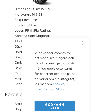
Dimension i tum: 15,5-38
Motsvarar: 14.9-38
Fälg i tum: 14x38
Storlek: 38 tum
Lager: PR 8 (Ply Rating)
Konstruktion: Diagonal
TT/TL: TT (för slang)
Däckmönster:
TR 135
Höjd: 1585 mm
Vi använder cookies för
Bredd: 395 mm
att sidan ska fungera och
Omkrets: 4660 mm
för att kunna ge dig bästa
Belastning: 2060 kg
möjliga upplevelse, samt
Max hastighet: 30 km/h
för säkerhet och analys. Vi
Max tryck: 1.8 bar
är måna om din integritet,
Fabrikat: BKT
läs mer om
Cookies,
Integritet och GDPR
.
Fördelar och egenskaper TR 135
Bra dragförmåga
GODKÄNN
ALLA
Hög hållbarhet