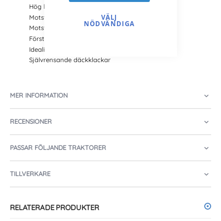
Hög lastkapacitet
VÄLJ
Motståndskraft mot skärande underlag
NÖDVÄNDIGA
Motståndskraft mot punktering
Förstärkt däckhölje
Idealiskt för krävande markförhållande
Självrensande däckklackar
MER INFORMATION
RECENSIONER
PASSAR FÖLJANDE TRAKTORER
TILLVERKARE
RELATERADE PRODUKTER