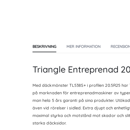
the
beginning
of
the
images
gallery
BESKRIVNING
MER INFORMATION
RECENSIO
Triangle Entreprenad 2
Med däckmönster TL538S+ i profilen 20.5R25 har 
på marknaden för entreprenadmaskiner av typen 
man hela 5 års garanti på sina produkter. Utöka
även vid rörelser i sidled. Extra djupt och enhetl
maximal styrka och motstånd mot skador och slit
starka däcksidor.