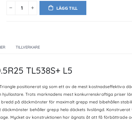
LÄGG TILL
NER
TILLVERKARE
0.5R25 TL538S+ L5
Triangle positionerat sig som ett av de mest kostnadseffektiva d
hjullastare. Trots marknadens mest konkurrenskraftiga priser l
d bredd på däckmönster för maximalt grepp med bibehållen stabili
igt däckmönster behåller grepp hela däckets livslängd. Konstruerat 
age. Mycket av konstruktionen har ägnats åt att få förbättrade o