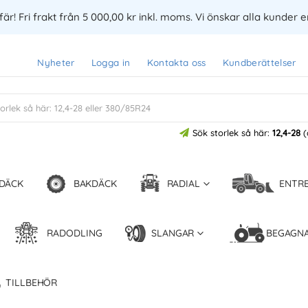
är! Fri frakt från 5 000,00 kr inkl. moms. Vi önskar alla kunder 
Nyheter
Logga in
Kontakta oss
Kundberättelser
Sök storlek så här:
12,4-28
(
DÄCK
BAKDÄCK
RADIAL
ENTR
RADODLING
SLANGAR
BEGAGN
TILLBEHÖR