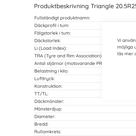
Produktbeskrivning Triangle 20.5R
Fullständigt produktnamn:
Däckprofil i tum:
Fälgstorlek i tum:
Vi använ
Däckstorlek:
möjliga 
Li (Load Index):
läs mer
TRA (Tyre and Rim Association):
Antal stjärnor (motsvarande PR (antal lager)):
Belastning i kilo:
Lufttryck:
Konstruktion:
TT/TL:
Däckmönster:
Mönsterdjup:
Diameter:
Bredd:
Rullomkrets: