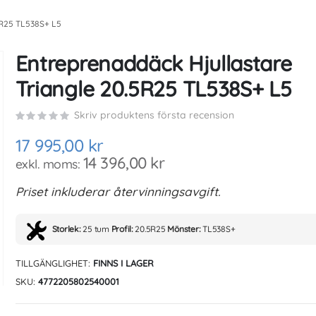
25 TL538S+ L5
Entreprenaddäck Hjullastare
Triangle 20.5R25 TL538S+ L5
Skriv produktens första recension
17 995,00 kr
14 396,00 kr
Priset inkluderar återvinningsavgift.
Storlek:
25 tum
Profil:
20.5R25
Mönster:
TL538S+
TILLGÄNGLIGHET:
FINNS I LAGER
SKU
4772205802540001