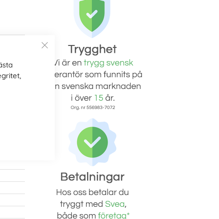
ästa
gritet,