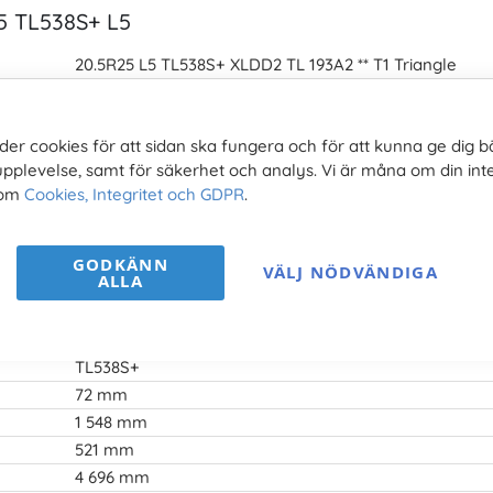
25 TL538S+ L5
20.5R25 L5 TL538S+ XLDD2 TL 193A2 ** T1 Triangle
20,5R25
17,00x25
der cookies för att sidan ska fungera och för att kunna ge dig b
25 tum
upplevelse, samt för säkerhet och analys. Vi är måna om din inte
193A2
 om
Cookies, Integritet och GDPR
.
L5
(L3 = Lastare/Loader)
★★
11 500 kg (193A2)
GODKÄNN
VÄLJ NÖDVÄNDIGA
ALLA
6,5 bar
Radial
TL (TubeLess/utan slang)
TL538S+
72 mm
1 548 mm
521 mm
4 696 mm