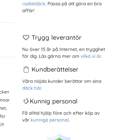
radialdäck
. Passa på att göra en bra
affär!
Trygg leverantör
Nu över 15 år på Internet, en trygghet
för dig. Läs gärna mer om
vilka vi är
.
Kundberättelser
Våra nöjda kunder berättar om sina
däck här
.
äcken
ämnar
Kunnig personal
tet,
Få alltid hjälp före och efter köp av
för
vår
kunniga personal
.
ch