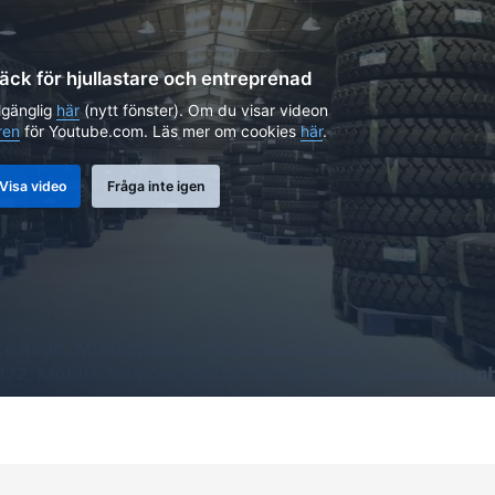
äck för hjullastare och entreprenad
lgänglig
här
(nytt fönster). Om du visar videon
ren
för Youtube.com. Läs mer om cookies
här
.
Visa video
Fråga inte igen