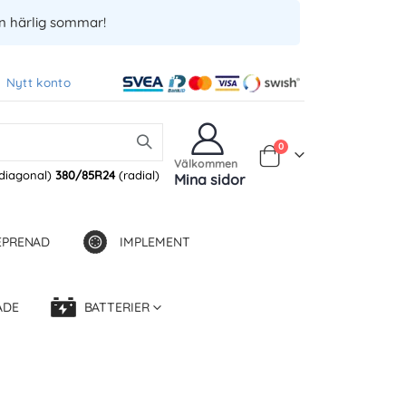
en härlig sommar!
Nytt konto
Produkter
0
Varukorg
Välkommen
diagonal)
380/85R24
(radial)
Mina sidor
EPRENAD
IMPLEMENT
ADE
BATTERIER