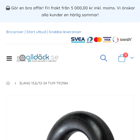
Gör en bra affär! Fri frakt från 5 000,00 kr inkl. moms. Vi önskar
alla kunder en härlig sommar!
Bra priser | Stort utbud | Snabba leveranser
Produkte
0
Toggle
Varukorg
Nav
SLANG 13,6/12-24 TUM TR218A
Skip
to
the
end
of
the
images