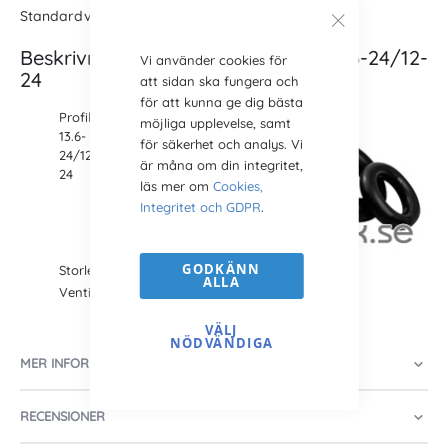
Standardventil
TR 218 A
Beskrivning Innerslang Bakdäck 13.6-24/12-
Vi använder cookies för
24
att sidan ska fungera och
för att kunna ge dig bästa
Profil:
möjliga upplevelse, samt
13.6-
för säkerhet och analys. Vi
24/12-
är måna om din integritet,
24
läs mer om
Cookies,
Integritet och GDPR
.
GODKÄNN
Storlek: 24 tum
ALLA
Ventil:
TR 218 A
VÄLJ
NÖDVÄNDIGA
MER INFORMATION
RECENSIONER