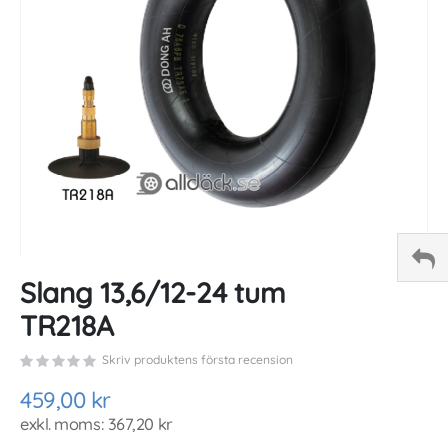
gallery
Skip
Slang 13,6/12-24 tum
to
the
TR218A
beginning
of
Skriv produktens första recension
the
images
459,00 kr
gallery
367,20 kr