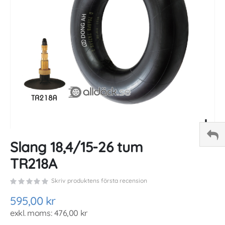
gallery
Skip
Slang 18,4/15-26 tum
to
the
TR218A
beginning
of
Skriv produktens första recension
the
images
595,00 kr
gallery
476,00 kr