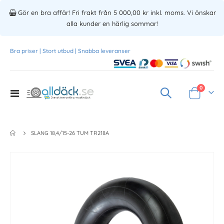
Gör en bra affär! Fri frakt från 5 000,00 kr inkl. moms. Vi önskar
alla kunder en härlig sommar!
Bra priser | Stort utbud | Snabba leveranser
Produkte
0
Toggle
Varukorg
Nav
SLANG 18,4/15-26 TUM TR218A
Skip
to
the
end
of
the
images