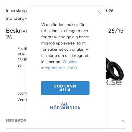
Innerslang 26 tum till bakdäck. Profil 18.4-26 eller 15-26.
Standardventil
TR 218 A
Vi använder cookies för
Beskrivning Innerslang Bakdäck 18.4-26/15-
att sidan ska fungera och
26
för att kunna ge dig bästa
möjliga upplevelse, samt
Profil:
för säkerhet och analys. Vi
18.4-
är måna om din integritet,
26/15-
läs mer om
Cookies,
26
Integritet och GDPR
.
GODKÄNN
ALLA
Storlek: 26 tum
Ventil:
TR 218 A
VÄLJ
NÖDVÄNDIGA
MER INFORMATION