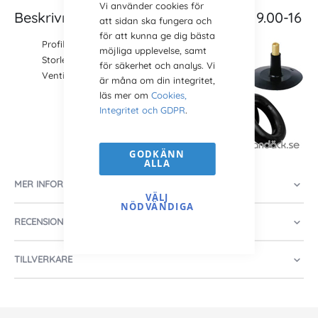
Vi använder cookies för
Beskrivning Slang Framdäck 16 tum 9.00-16
att sidan ska fungera och
för att kunna ge dig bästa
Profil: 9.00-16
möjliga upplevelse, samt
Storlek: 16 tum
för säkerhet och analys. Vi
Ventil:
TR15
är måna om din integritet,
läs mer om
Cookies,
Integritet och GDPR
.
GODKÄNN
ALLA
MER INFORMATION
VÄLJ
NÖDVÄNDIGA
RECENSIONER
TILLVERKARE