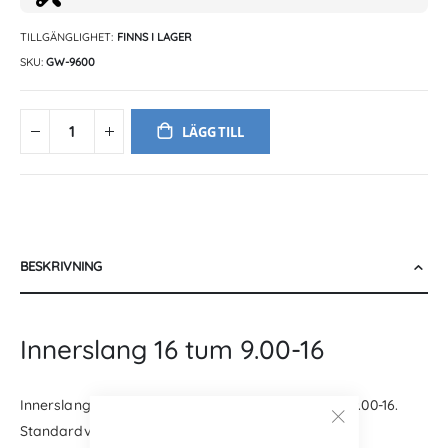
TILLGÄNGLIGHET:
FINNS I LAGER
SKU
GW-9600
LÄGG TILL
BESKRIVNING
Innerslang 16 tum 9.00-16
Innerslang för 16 tums framdäck med däckprofil 9.00-16.
Standardventil
TR15