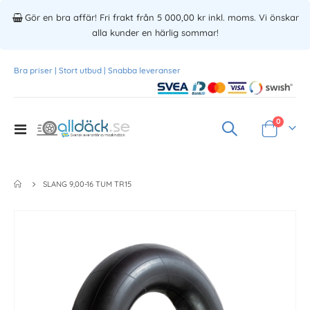
Gör en bra affär! Fri frakt från 5 000,00 kr inkl. moms. Vi önskar
alla kunder en härlig sommar!
Bra priser | Stort utbud | Snabba leveranser
Produkte
0
Toggle
Varukorg
Nav
SLANG 9,00-16 TUM TR15
Skip
to
the
end
of
the
images