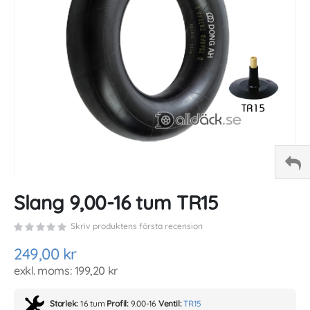
gallery
Skip
Slang 9,00-16 tum TR15
to
the
Skriv produktens första recension
beginning
of
249,00 kr
the
199,20 kr
images
gallery
Storlek:
16 tum
Profil:
9.00-16
Ventil:
TR15