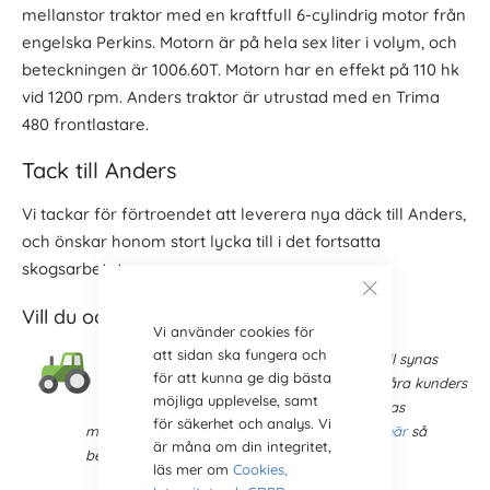
mellanstor traktor med en kraftfull 6-cylindrig motor från
engelska Perkins. Motorn är på hela sex liter i volym, och
beteckningen är 1006.60T. Motorn har en effekt på 110 hk
vid 1200 rpm. Anders traktor är utrustad med en Trima
480 frontlastare.
Tack till Anders
Vi tackar för förtroendet att leverera nya däck till Anders,
och önskar honom stort lycka till i det fortsatta
skogsarbetet.
Vill du också synas här?
Vi använder cookies för
att sidan ska fungera och
Har du köpt nya däck av oss och också vill synas
för att kunna ge dig bästa
här? Vi är alltid intresserade av att följa våra kunders
möjliga upplevelse, samt
uppgraderingar med nya däck, och se deras
för säkerhet och analys. Vi
maskiner och traktorer. Kontakta oss gärna
här
så
är måna om din integritet,
berättar vi mer.
läs mer om
Cookies,