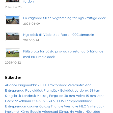
fordon
2026-04-23
En vägsladd till en vägförening får nya kraftiga däck
2026-04-09
Nya däck till Väderstad Rapid 400C såmaskin
2025-10-24
Fältspruta får bästa pris- och prestandaförhållande
med BKT radialdäck
2025-10-22
Etiketter
Alliance
Diagonaldäck
BKT
Traktordäck
Veterantraktor
Entreprenad
Radialdäck
Framdäck
Bakdäck
Jordbruk
28 tum
Skogsbruk
Lantbruk
Massey Ferguson
38 tum
Volvo
15 tum
John
Deere
Yokohama
12.4-38
9.5-24
5.00-15
Entreprenaddäck
Entreprenadmaskiner
Galaxy
Triangle
Westlake
HILO
Vinterdäck
Implemet
Kärra
Boogie
Väderstad
Såmaskin
Valtra
Höstsådd