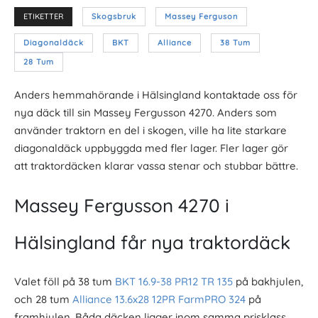
ETIKETTER
Skogsbruk
Massey Ferguson
Diagonaldäck
BKT
Alliance
38 Tum
28 Tum
Anders hemmahörande i Hälsingland kontaktade oss för
nya däck till sin Massey Fergusson 4270. Anders som
använder traktorn en del i skogen, ville ha lite starkare
diagonaldäck uppbyggda med fler lager. Fler lager gör
att traktordäcken klarar vassa stenar och stubbar bättre.
Massey Fergusson 4270 i
Hälsingland får nya traktordäck
Valet föll på 38 tum
BKT 16.9-38 PR12 TR 135
på bakhjulen,
och 28 tum
Alliance 13.6x28 12PR FarmPRO 324
på
framhjulen. Båda däcken ligger inom samma prisklass