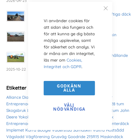
2026-04-23
En vägsladd till en vägförening får nya kraftiga däck
Vi använder cookies för
2026-04-09
att sidan ska fungera och
för att kunna ge dig bästa
Nya däck till Väderstad Rapid 400C såmaskin
möjliga upplevelse, samt
2025-10-24
för säkerhet och analys. Vi
är måna om din integritet,
Fältspruta får bästa pris- och prestandaförhållande
läs mer om
Cookies,
med BKT radialdäck
Integritet och GDPR
.
2025-10-22
GODKÄNN
Etiketter
ALLA
Alliance
Diagonaldäck
BKT
Traktordäck
Veterantraktor
Entreprenad
Radialdäck
Framdäck
Bakdäck
Jordbruk
28 tum
VÄLJ
NÖDVÄNDIGA
Skogsbruk
Lantbruk
Massey Ferguson
38 tum
Volvo
15 tum
John
Deere
Yokohama
12.4-38
9.5-24
5.00-15
Entreprenaddäck
Entreprenadmaskiner
Galaxy
Triangle
Westlake
HILO
Vinterdäck
Implemet
Kärra
Boogie
Väderstad
Såmaskin
Valtra
Höstsådd
Vägsladd
Vägförening
Grusväg
Goodride
215R15
Maskindäck