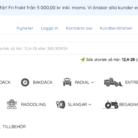
är! Fri frakt från 5 000,00 kr inkl. moms. Vi önskar alla kunder 
Nyheter
Logga in
Kontakta oss
Kundberättelser
Sök storlek så här:
12,4-28
(
DÄCK
BAKDÄCK
RADIAL
ENTR
RADODLING
SLANGAR
BEGAGN
TILLBEHÖR