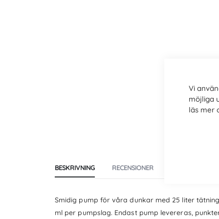
the
beginning
of
the
images
gallery
Vi använ
möjliga 
läs mer
BESKRIVNING
RECENSIONER
TILLVERKARE
Smidig pump för våra dunkar med 25 liter tätnin
ml per pumpslag. Endast pump levereras, punkt