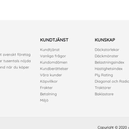
KUNDTJÄNST
KUNSKAP
Kundtjänst
Däckstorlekar
et svenskt företag
Vanliga frågor
Däckmönster
ar tusentals nöjda
Kundomdömen
Belastningsindex
kund när du köper
Kundberättelser
Hastighetsindex
Våra kunder
Ply Rating
Köpvillkor
Diagonal och Radia
Frakter
Traktorer
Betalning
Baklastare
Miljö
Copyright © 2020 A