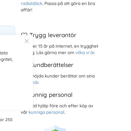
radialdäck
. Passa på att göra en bra
affär!
Trygg leverantör
Nu över 15 år på Internet, en trygghet
at.
för dig. Läs gärna mer om
vilka vi är
.
ästa
gritet,
Kundberättelser
Våra nöjda kunder berättar om sina
däck här
.
Kunnig personal
Få alltid hjälp före och efter köp av
vår
kunniga personal
.
ar 250