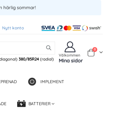
en härlig sommar!
Nytt konto
Produkter
0
Varukorg
Välkommen
diagonal)
380/85R24
(radial)
Mina sidor
EPRENAD
IMPLEMENT
ADE
BATTERIER