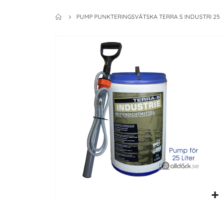
PUMP PUNKTERINGSVÄTSKA TERRA S INDUSTRI 25 
Skip
to
the
end
of
the
images
gallery
Skip
to