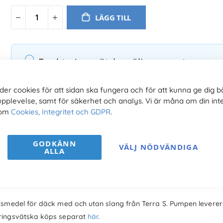
LÄGG TILL
Punkteringsvätska säljs separat
Endast pumpen levereras. Punkteringsvätskan köps separ
der cookies för att sidan ska fungera och för att kunna ge dig b
upplevelse, samt för säkerhet och analys. Vi är måna om din inte
 om
Cookies, Integritet och GDPR
.
GODKÄNN
VÄLJ NÖDVÄNDIGA
ALLA
gsmedel för däck med och utan slang från Terra S. Pumpen leverer
eringsvätska köps separat
här
.