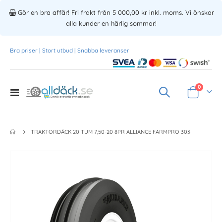
Gör en bra affär! Fri frakt från 5 000,00 kr inkl. moms. Vi önskar
alla kunder en härlig sommar!
Bra priser | Stort utbud | Snabba leveranser
Produkte
0
Toggle
Varukorg
Nav
TRAKTORDÄCK 20 TUM 7,50-20 8PR ALLIANCE FARMPRO 303
Skip
to
the
end
of
the
images