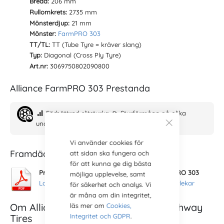
Bredd:
206 mm
Rullomkrets:
2735 mm
Mönsterdjup:
21 mm
Mönster:
FarmPRO 303
TT/TL:
TT (Tube Tyre = kräver slang)
Typ:
Diagonal (Cross Ply Tyre)
Art.nr:
3069750802090800
Alliance FarmPRO 303 Prestanda
Förbättrad slitstyrka
Styrförmåga på olika
underlag
Stabilare däcksidor
Vi använder cookies för
Framdäck FarmPRO 303
att sidan ska fungera och
för att kunna ge dig bästa
Produktutbud alla storlekar framdäck FarmPRO 303
möjliga upplevelse, samt
Ladda hem PDF FarmPRO 303 Framdäck Storlekar
för säkerhet och analys. Vi
är måna om din integritet,
Om Alliance från Yokohama Off-Highway
läs mer om
Cookies,
Integritet och GDPR
.
Tires