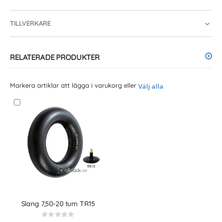
TILLVERKARE
RELATERADE PRODUKTER
Markera artiklar att lägga i varukorg eller
Välj alla
Slang 7,50-20 tum TR15
Rating:
0%