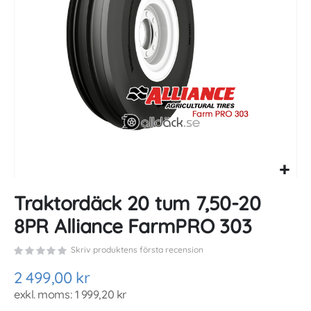
gallery
Skip
Traktordäck 20 tum 7,50-20
to
the
8PR Alliance FarmPRO 303
beginning
of
Skriv produktens första recension
the
images
2 499,00 kr
gallery
1 999,20 kr