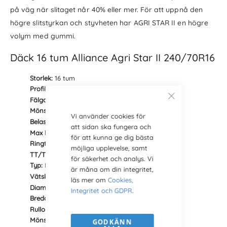
på väg när slitaget når 40% eller mer. För att uppnå den
högre slitstyrkan och styvheten har AGRI STAR II en högre
volym med gummi.
Däck 16 tum Alliance Agri Star II 240/70R16
Storlek:
16 tum
Profil:
240/70R16
Fälgar:
W8x16, W8Lx16 och W9x16
Mönster:
AGRI STAR II
Vi använder cookies för
Belastning (index):
900 kg (104)
att sidan ska fungera och
Max hastighet (index):
65 km/h (D)
för att kunna ge dig bästa
Ringtryck/Lufttryck:
2,4 bar
möjliga upplevelse, samt
TT/TL:
TL (Tube Less = utan slang)
för säkerhet och analys. Vi
Typ:
Radial
är måna om din integritet,
Vätskefyllning (75%):
31 liter
läs mer om
Cookies,
Diameter:
742 mm
Integritet och GDPR
.
Bredd:
244 mm
Rullomkrets:
2298 mm
Mönsterdjup:
30 mm
GODKÄNN