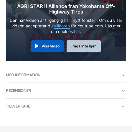
AGRI STAR II Alliance från Yokohama Off-
Highway Tires
Den här videon är tillgänglig
här
(nytt fönster). Om du visar
videon accepterar du
villkoren
för Youtube.com. Läs mer
om cookies
här
.
Visa video
Fråga inte igen
MER INFORMATION
RECENSIONER
TILLVERKARE