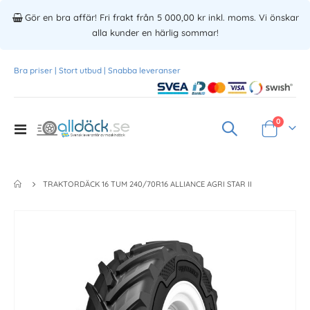
Gör en bra affär! Fri frakt från 5 000,00 kr inkl. moms. Vi önskar
alla kunder en härlig sommar!
Bra priser | Stort utbud | Snabba leveranser
Produkte
0
Toggle
Varukorg
Nav
TRAKTORDÄCK 16 TUM 240/70R16 ALLIANCE AGRI STAR II
Skip
to
the
end
of
the
images