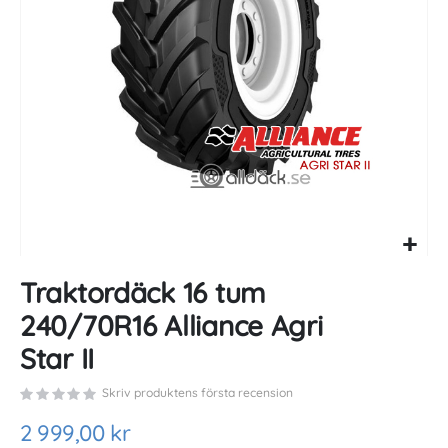
gallery
Skip
Traktordäck 16 tum
to
the
240/70R16 Alliance Agri
beginning
of
Star II
the
images
Skriv produktens första recension
gallery
2 999,00 kr