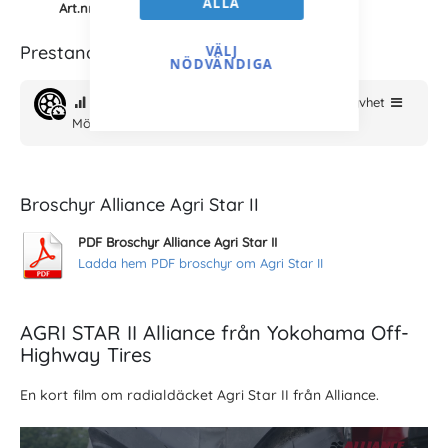
ALLA
Art.nr:
3071240701610001
Prestanda Alliance Agri Star II
VÄLJ
NÖDVÄNDIGA
Hastighet och komfort
Livslängd och styvhet
Mönster med SLT och slitstyrka
Broschyr Alliance Agri Star II
PDF Broschyr Alliance Agri Star II
Ladda hem PDF broschyr om Agri Star II
AGRI STAR II Alliance från Yokohama Off-
Highway Tires
En kort film om radialdäcket Agri Star II från Alliance.