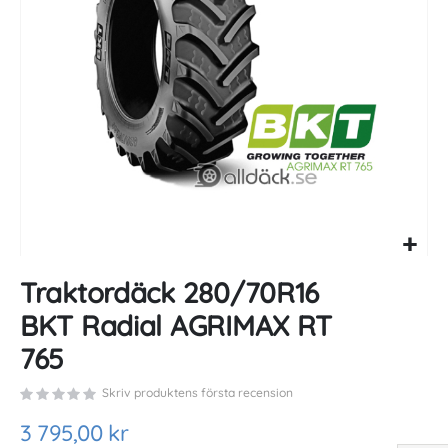
gallery
Skip
Traktordäck 280/70R16
to
the
BKT Radial AGRIMAX RT
beginning
of
765
the
images
Skriv produktens första recension
gallery
3 795,00 kr