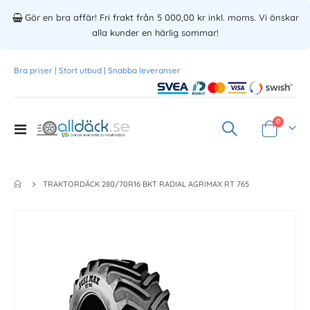
Gör en bra affär! Fri frakt från 5 000,00 kr inkl. moms. Vi önskar
alla kunder en härlig sommar!
Bra priser | Stort utbud | Snabba leveranser
Produkte
0
Toggle
Varukorg
Nav
TRAKTORDÄCK 280/70R16 BKT RADIAL AGRIMAX RT 765
Skip
to
the
end
of
the
images