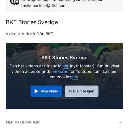
Lastkapacitet
Stålband
BKT Stories Sverige
Video om däck från BKT.
BKT Stories Sverige
Den här videon är tillgänglig
här
(nytt fönster). Om du visar
videon accepterar du
villkoren
för Youtube.com. Läs mer
om cookies
här
.
Visa video
Fråga inte igen
MER INFORMATION