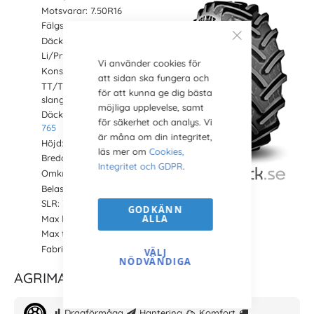
Motsvarar: 7.50R16
Fälgstorlek i tum: 9x16
Däckstorlek: 16 tum
Li/Pr: 112A8/B
Vi använder cookies för
Konstruktion: Radial
att sidan ska fungera och
TT/TL: TL (TubeLess/utan
för att kunna ge dig bästa
slang)
möjliga upplevelse, samt
Däckmönster:
AGRIMAX RT
för säkerhet och analys. Vi
765
är måna om din integritet,
Höjd: 798 mm
läs mer om
Cookies,
Bredd: 282 mm
Integritet och GDPR
.
Omkrets: 2370 mm
Belastning: 1120 kg
SLR: 356 (Statiskt belastat radie)
GODKÄNN
ALLA
Max hastighet: 50 km/h
Max tryck: 2.4 bar
Fabrikat: BKT
VÄLJ
NÖDVÄNDIGA
AGRIMAX RT 765 Prestanda
Dragförmåga
Hantering
Komfort