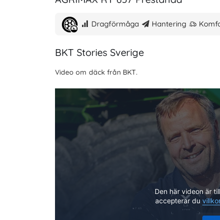
Dragförmåga
Hantering
Komf
BKT Stories Sverige
Video om däck från BKT.
Den här videon är til
accepterar du
villko