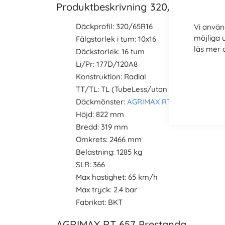
Produktbeskrivning 320/65R16 BKT
Däckprofil: 320/65R16
Vi använ
möjliga 
Fälgstorlek i tum: 10x16
läs mer
Däckstorlek: 16 tum
Li/Pr: 177D/120A8
Konstruktion: Radial
TT/TL: TL (TubeLess/utan slang)
Däckmönster:
AGRIMAX RT 657
Höjd: 822 mm
Bredd: 319 mm
Omkrets: 2466 mm
Belastning: 1285 kg
SLR: 366
Max hastighet: 65 km/h
Max tryck: 2.4 bar
Fabrikat: BKT
AGRIMAX RT 657 Prestanda