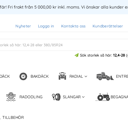
är! Fri frakt från 5 000,00 kr inkl. moms. Vi önskar alla kunder 
Nyheter
Logga in
Kontakta oss
Kundberättelser
Sök storlek så här:
12,4-28
(
DÄCK
BAKDÄCK
RADIAL
ENTR
RADODLING
SLANGAR
BEGAGN
TILLBEHÖR