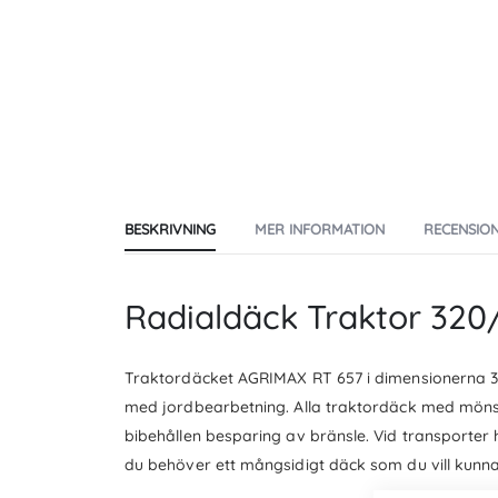
the
beginning
of
the
images
gallery
BESKRIVNING
MER INFORMATION
RECENSIO
Radialdäck Traktor 32
Traktordäcket AGRIMAX RT 657 i dimensionerna 3
med jordbearbetning. Alla traktordäck med mönst
bibehållen besparing av bränsle. Vid transporter h
du behöver ett mångsidigt däck som du vill kunn