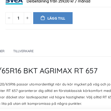
Delbetalning från
259,00 kr
/ månad
LÄGG TILL
NER
TILLVERKARE
0/65R16 BKT AGRIMAX RT 657
20/65R16 passar utomordentligt när du kör mycket på väg och j
er RT 657 garanterar dig alltid en förstaklassisk körkomfort med
ar däcket stor lastkapacitet vid högre hastigheter. Välj alltid RT 
a lita på utan att kompromissa på några punkter.