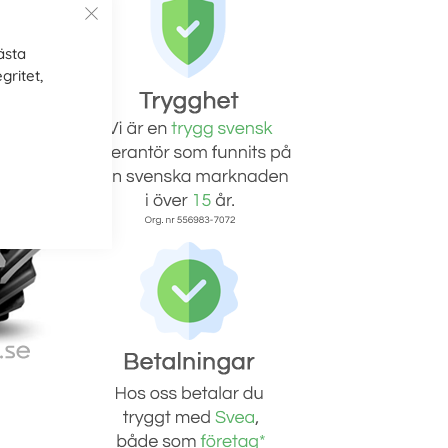
ästa
gritet,