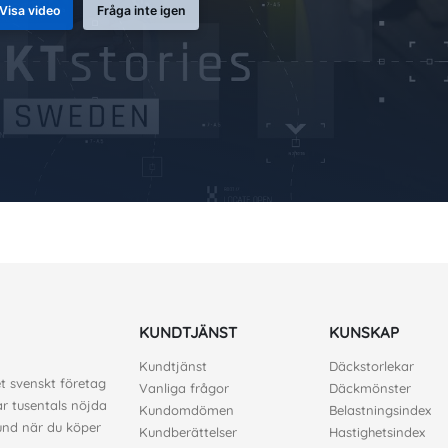
Visa video
Fråga inte igen
KUNDTJÄNST
KUNSKAP
Kundtjänst
Däckstorlekar
et svenskt företag
Vanliga frågor
Däckmönster
ar tusentals nöjda
Kundomdömen
Belastningsindex
kund när du köper
Kundberättelser
Hastighetsindex