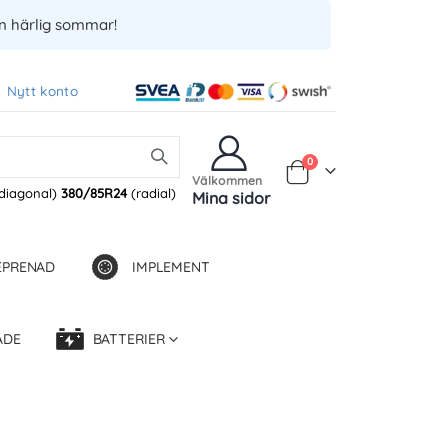
en härlig sommar!
Nytt konto
Produkter
0
Varukorg
Välkommen
diagonal)
380/85R24
(radial)
Mina sidor
EPRENAD
IMPLEMENT
ADE
BATTERIER