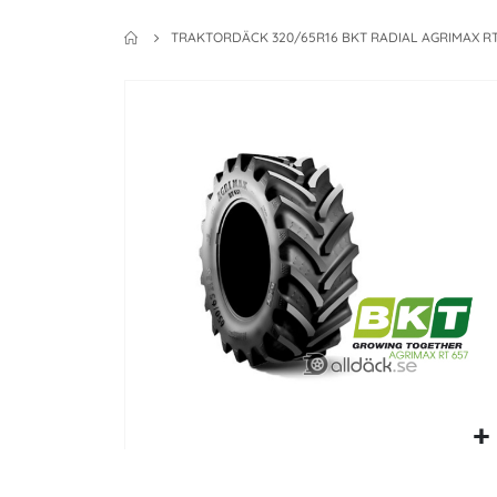
TRAKTORDÄCK 320/65R16 BKT RADIAL AGRIMAX RT
Skip
to
the
end
of
the
images
gallery
Skip
to