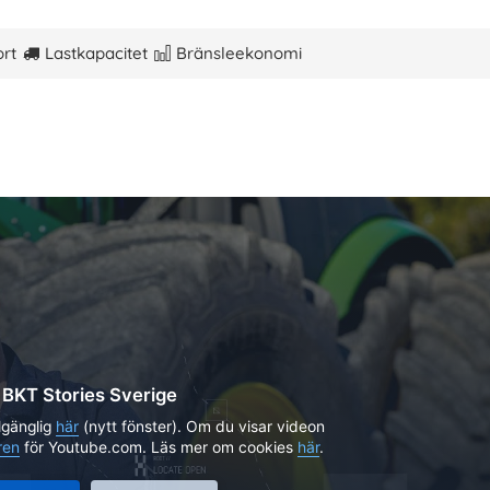
ort
Lastkapacitet
Bränsleekonomi
BKT Stories Sverige
lgänglig
här
(nytt fönster). Om du visar videon
ren
för Youtube.com. Läs mer om cookies
här
.