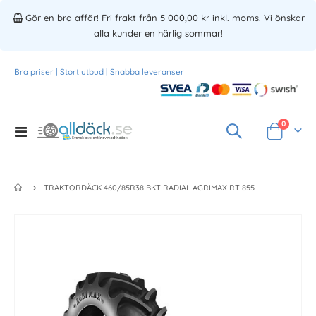
Gör en bra affär! Fri frakt från 5 000,00 kr inkl. moms. Vi önskar
alla kunder en härlig sommar!
Bra priser | Stort utbud | Snabba leveranser
Produkte
0
Toggle
Varukorg
Nav
TRAKTORDÄCK 460/85R38 BKT RADIAL AGRIMAX RT 855
Skip
to
the
end
of
the
images