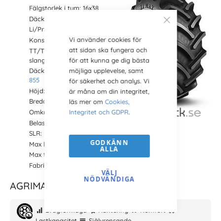
Fälgstorlek i tum: 16x38
Däckstorlek: 38 tum
Li/Pr: 149A8/B
Vi använder cookies för
Konstruktion: Radial
att sidan ska fungera och
TT/TL: TL (TubeLess/utan
slang)
för att kunna ge dig bästa
möjliga upplevelse, samt
Däckmönster:
AGRIMAX RT
855
för säkerhet och analys. Vi
Höjd: 1747 mm
är måna om din integritet,
Bredd: 475 mm
läs mer om
Cookies,
Omkrets: 5161 mm
Integritet och GDPR
.
Belastning: 2800 kg
SLR: 785 (Statiskt belastad radie)
GODKÄNN
Max hastighet: 50 km/h
ALLA
Max tryck: 1.6 bar
Fabrikat: BKT
VÄLJ
NÖDVÄNDIGA
AGRIMAX RT 855 Prestanda
Dragförmåga
Hantering
Komfort
Lastkapacitet
Självrensande