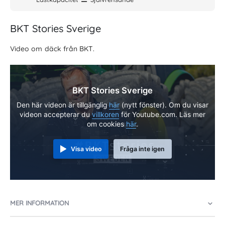
BKT Stories Sverige
Video om däck från BKT.
BKT Stories Sverige
Den här videon är tillgänglig
här
(nytt fönster). Om du visar
videon accepterar du
villkoren
för Youtube.com. Läs mer
om cookies
här
.
Visa video
Fråga inte igen
MER INFORMATION