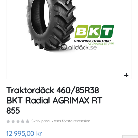
gallery
Skip
Traktordäck 460/85R38
to
the
BKT Radial AGRIMAX RT
beginning
of
855
the
images
Skriv produktens första recension
gallery
12 995,00 kr