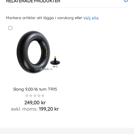
RELATERADE PRODUKTER
Markera artiklar att lägga i varukorg eller
Välj alla
Slang 9,00-16 tum TR15
Rating:
0%
249,00 kr
199,20 kr