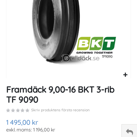
gallery
Skip
Framdäck 9,00-16 BKT 3-rib
to
the
TF 9090
beginning
of
Skriv produktens första recension
the
images
1 495,00 kr
gallery
1 196,00 kr