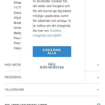
Vi använder cookies för
Diagonal
att sidan ska fungera och
TT/TL: TT (för slang)
för att kunna ge dig bästa
Däckmönster:
TF 9090
(Tre Rib/3-Rib)
möjliga upplevelse, samt
Höjd: 855 mm
för säkerhet och analys. Vi
Bredd: 257 mm
är måna om din integritet,
Omkrets: 2548 mm
läs mer om
Cookies,
Belastning: 1250 kg
Integritet och GDPR
.
Max hastighet: 30 km/h
Max tryck: 3.9 bar
Fabrikat: BKT
GODKÄNN
ALLA
VÄLJ
MER INFORMATION
NÖDVÄNDIGA
RECENSIONER
TILLVERKARE