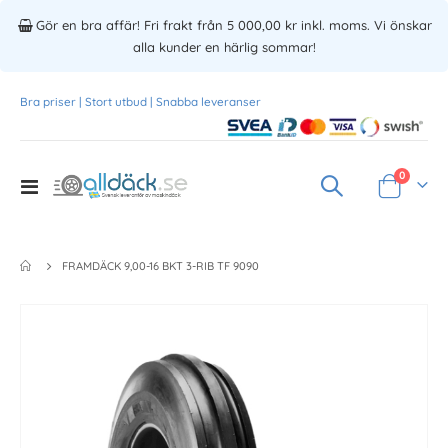
Gör en bra affär! Fri frakt från 5 000,00 kr inkl. moms. Vi önskar
alla kunder en härlig sommar!
Bra priser | Stort utbud | Snabba leveranser
Produkte
0
Toggle
Varukorg
Nav
FRAMDÄCK 9,00-16 BKT 3-RIB TF 9090
Skip
to
the
end
of
the
images